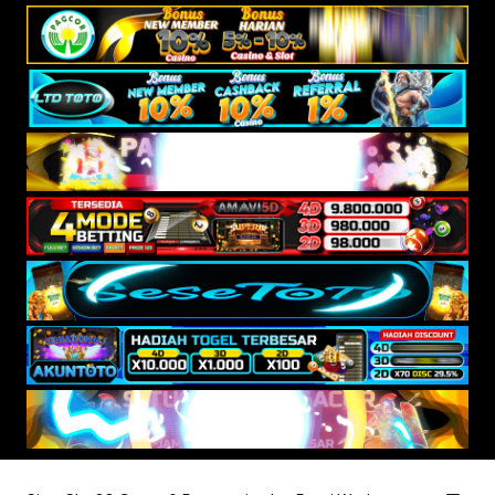
Skip
to
content