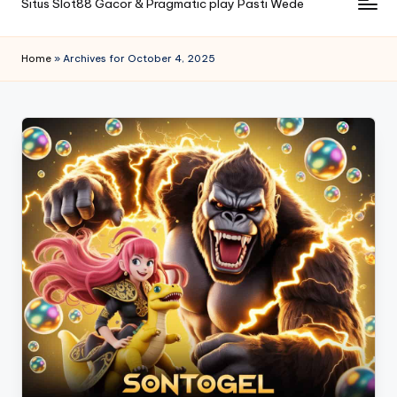
Situs Slot88 Gacor & Pragmatic play Pasti Wede
Just
another
Home
»
Archives for October 4, 2025
WordPress
site