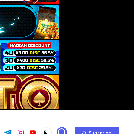
Subscribe
ok.com
tter.com
t.me
instagram.com
youtube.com