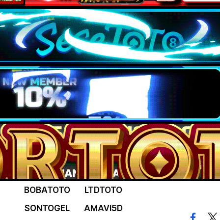
BOBATOTO
LTDTOTO
SONTOGEL
AMAVI5D
facebo
twi