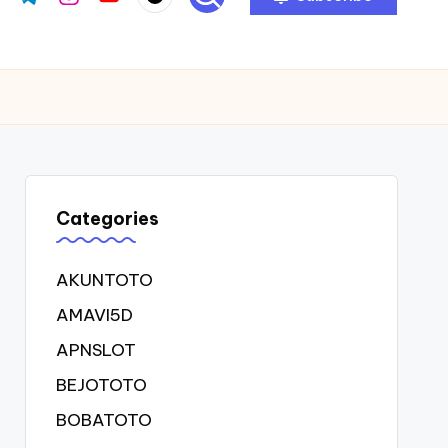
Categories
AKUNTOTO
AMAVI5D
APNSLOT
BEJOTOTO
BOBATOTO