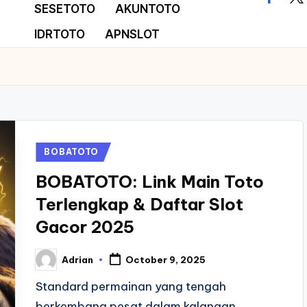
SESETOTO
AKUNTOTO
IDRTOTO
APNSLOT
Posted
BOBATOTO
in
BOBATOTO: Link Main Toto
Terlengkap & Daftar Slot
Gacor 2025
Adrian
October 9, 2025
Posted
by
Standard permainan yang tengah
berkembang pesat dalam kalangan